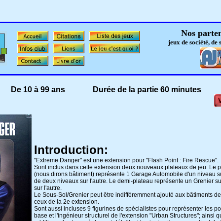
Nos parten
jeux de société, de 
 De 10 à 99 ans Durée de la partie 60 minutes
Introduction:
"Extreme Danger" est une extension pour "Flash Point : Fire Rescue".
Sont inclus dans cette extension deux nouveaux plateaux de jeu. Le p
(nous dirons bâtiment) représente 1 Garage Automobile d'un niveau su
de deux niveaux sur l'autre. Le demi-plateau représente un Grenier s
sur l'autre.
Le Sous-Sol/Grenier peut être indifféremment ajouté aux bâtiments de 
ceux de la 2e extension.
Sont aussi incluses 9 figurines de spécialistes pour représenter les p
base et l'ingénieur structurel de l'extension "Urban Structures"; ainsi 