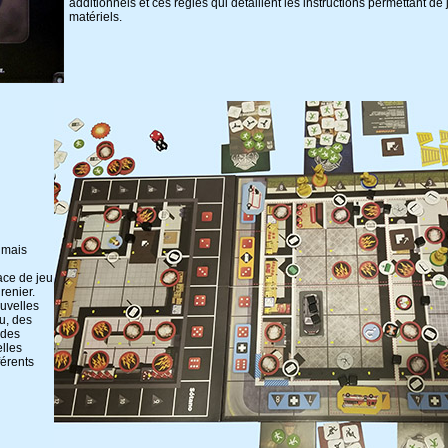
additionnels et ces règles qui détaillent les instructions permettant 
matériels.
 mais
ace de jeu
renier.
uvelles
u, des
 des
lles
férents