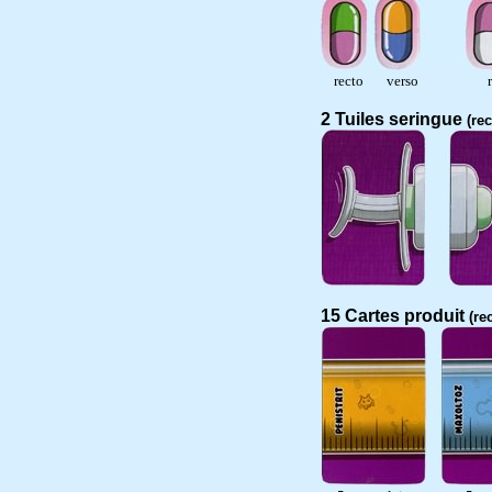
recto verso r
2 Tuiles seringue
(re
15 Cartes produit
(rec