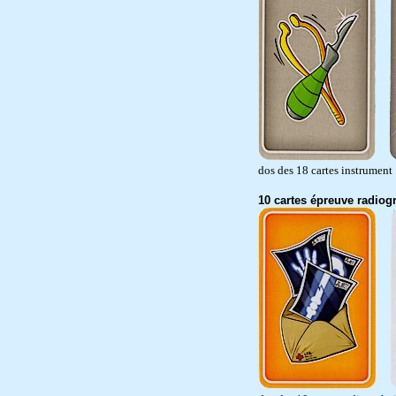
dos des 18 cartes instrument
10 cartes épreuve radiog