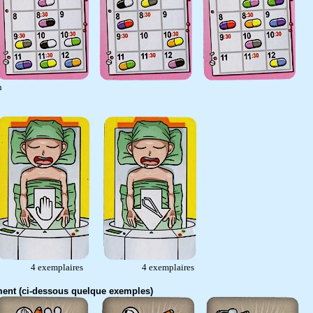
n
canner 4 exemplaires 4 exemplaires
ment (ci-dessous quelque exemples)