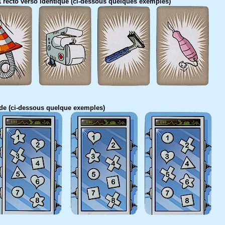
t
recto verso identique (ci-dessous quelques exemples)
ode (ci-dessous quelque exemples)